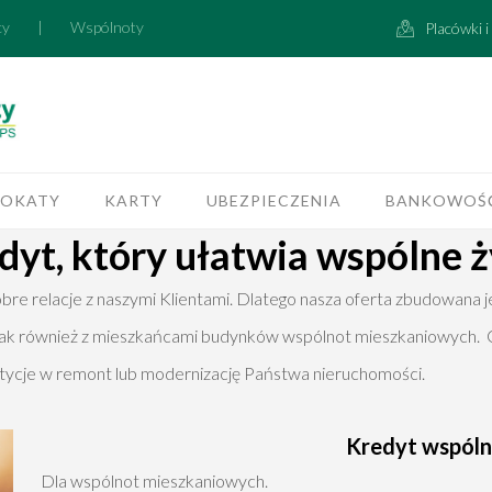
cy
|
Wspólnoty
Placówki 
LOKATY
KARTY
UBEZPIECZENIA
BANKOWOŚĆ
dyt, który ułatwia wspólne ż
re relacje z naszymi Klientami. Dlatego nasza oferta zbudowana j
i jak również z mieszkańcami budynków wspólnot mieszkaniowych.
stycje w remont lub modernizację Państwa nieruchomości.
Kredyt wspól
Dla wspólnot mieszkaniowych.