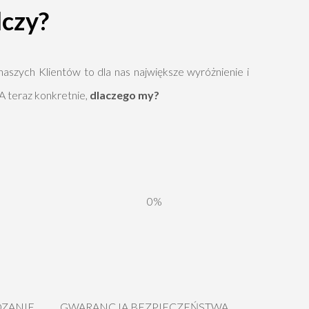
lczy?
aszych Klientów to dla nas największe wyróżnienie i
 A teraz konkretnie,
dlaczego my?
0%
DZANIE
GWARANCJA BEZPIECZEŃSTWA