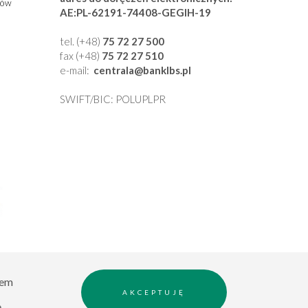
ców
AE:PL-62191-74408-GEGIH-19
g
tel. (+48)
75 72 27 500
fax (+48)
75 72 27 510
e-mail:
centrala
@banklbs
.pl
SWIFT/BIC: POLUPLPR
rem
AKCEPTUJĘ
© 2020 All Rights Reserved. Made by
RED-GRAF
,