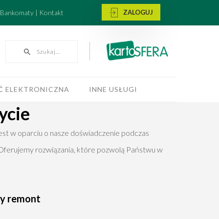
i Bankomaty | Kontakt
ZALOGUJ
Szukaj...
 ELEKTRONICZNA
INNE USŁUGI
ycie
est w oparciu o nasze doświadczenie podczas
 Oferujemy rozwiązania, które pozwolą Państwu w
ny remont