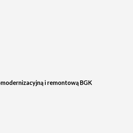
omodernizacyjną i remontową BGK