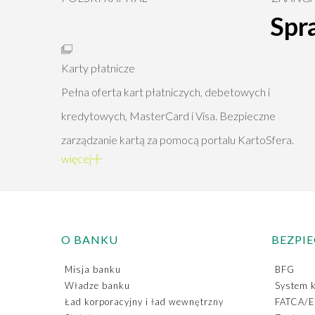
Spr
Karty płatnicze
Pełna oferta kart płatniczych, debetowych i
kredytowych, MasterCard i Visa. Bezpieczne
zarządzanie kartą za pomocą portalu KartoSfera.
więcej
O BANKU
BEZPI
Misja banku
BFG
Władze banku
System k
Ład korporacyjny i ład wewnętrzny
FATCA/