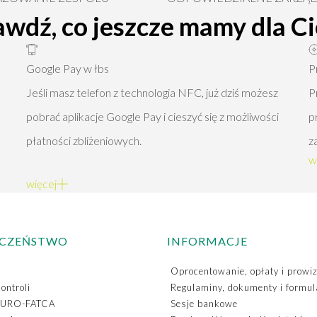
awdź, co jeszcze mamy dla Ci
Google Pay w łbs
P
Jeśli masz telefon z technologia NFC, już dziś możesz
P
pobrać aplikacje Google Pay i cieszyć się z możliwości
p
płatności zbliżeniowych.
z
w
więcej
ECZEŃSTWO
INFORMACJE
Oprocentowanie, opłaty i prowiz
ontroli
Regulaminy, dokumenty i formul
EURO-FATCA
Sesje bankowe