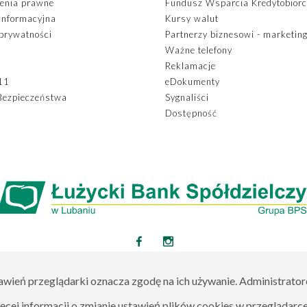
enia prawne
Fundusz Wsparcia Kredytobior
 informacyjna
Kursy walut
 prywatności
Partnerzy biznesowi - marketin
Ważne telefony
Reklamacje
11
eDokumenty
Bezpieczeństwa
Sygnaliści
Dostępność
tawień przeglądarki oznacza zgodę na ich używanie. Administrato
ęcej informacji o zmianie ustawień plików cookies w przeglądarce