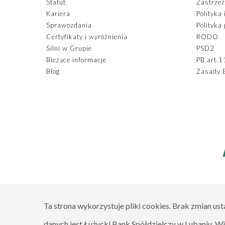
Statut
Zastrzeż
Kariera
Polityka
Sprawozdania
Polityka
Certyfikaty i wyróżnienia
RODO
Silni w Grupie
PSD2
Bieżące informacje
PB art.1
Blog
Zasady 
Ta strona wykorzystuje pliki cookies. Brak zmian us
danych jest Łużycki Bank Spółdzielczy w Lubaniu. Wi