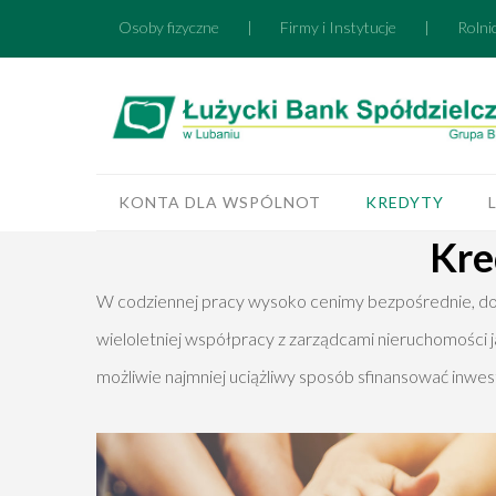
Osoby fizyczne
|
Firmy i Instytucje
|
Rolni
KONTA DLA WSPÓLNOT
KREDYTY
Kre
W codziennej pracy wysoko cenimy bezpośrednie, dob
wieloletniej współpracy z zarządcami nieruchomośc
możliwie najmniej uciążliwy sposób sfinansować inwe