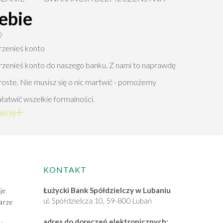
ebie
rzenieś konto
rzenieś konto do naszego banku. Z nami to naprawdę
roste. Nie musisz się o nic martwić - pomożemy
ałatwić wszelkie formalności.
ięcej
KONTAKT
Łużycki Bank Spółdzielczy w Lubaniu
je
ul. Spółdzielcza 10, 59-800 Lubań
arze
adres do doręczeń elektronicznych: