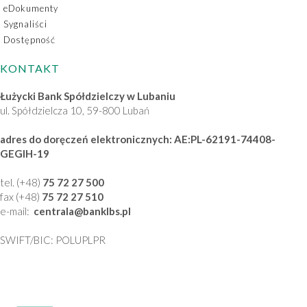
eDokumenty
Sygnaliści
Dostępność
KONTAKT
Łużycki Bank Spółdzielczy w Lubaniu
ul. Spółdzielcza 10, 59-800 Lubań
adres do doręczeń elektronicznych: AE:PL-62191-74408-
GEGIH-19
tel. (+48)
75 72 27 500
fax (+48)
75 72 27 510
e-mail:
centrala
@banklbs
.pl
SWIFT/BIC: POLUPLPR