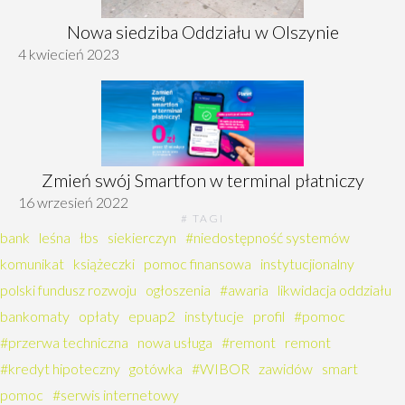
Nowa siedziba Oddziału w Olszynie
4 kwiecień 2023
Zmień swój Smartfon w terminal płatniczy
16 wrzesień 2022
# TAGI
bank
leśna
łbs
siekierczyn
#niedostępność systemów
komunikat
książeczki
pomoc finansowa
instytucjionalny
polski fundusz rozwoju
ogłoszenia
#awaria
likwidacja oddziału
bankomaty
opłaty
epuap2
instytucje
profil
#pomoc
#przerwa techniczna
nowa usługa
#remont
remont
#kredyt hipoteczny
gotówka
#WIBOR
zawidów
smart
pomoc
#serwis internetowy