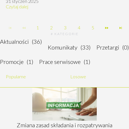
31 styczeń 2025
Czytaj dalej
1
2
3
4
5
# KATEGORIE
Aktualności
(36)
Komunikaty
(33)
Przetargi
(0)
Promocje
(1)
Prace serwisowe
(1)
Popularne
Losowe
Zmiana zasad składania i rozpatrywania