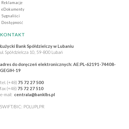
Reklamacje
eDokumenty
Sygnaliści
Dostępność
KONTAKT
Łużycki Bank Spółdzielczy w Lubaniu
ul. Spółdzielcza 10, 59-800 Lubań
adres do doręczeń elektronicznych: AE:PL-62191-74408-
GEGIH-19
tel. (+48)
75 72 27 500
fax (+48)
75 72 27 510
e-mail:
centrala
@banklbs
.pl
SWIFT/BIC: POLUPLPR