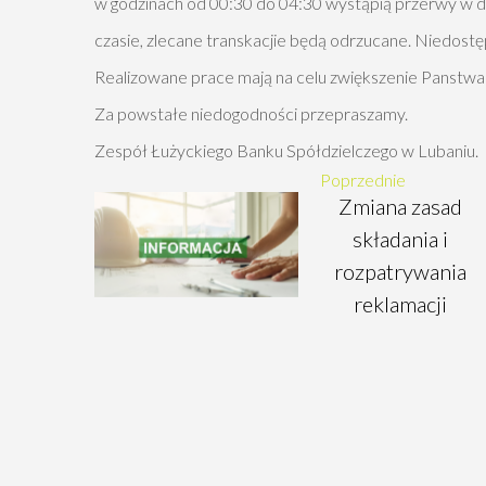
w godzinach od 00:30 do 04:30 wystąpią przerwy w dzi
czasie, zlecane transkacjie będą odrzucane. Niedos
Realizowane prace mają na celu zwiększenie Panstw
Za powstałe niedogodności przepraszamy.
Zespół Łużyckiego Banku Spółdzielczego w Lubaniu.
Poprzednie
Zmiana zasad
składania i
rozpatrywania
reklamacji