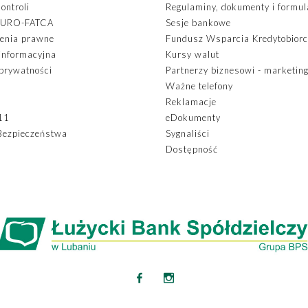
ontroli
Regulaminy, dokumenty i formul
EURO-FATCA
Sesje bankowe
enia prawne
Fundusz Wsparcia Kredytobior
 informacyjna
Kursy walut
 prywatności
Partnerzy biznesowi - marketin
Ważne telefony
Reklamacje
11
eDokumenty
Bezpieczeństwa
Sygnaliści
Dostępność