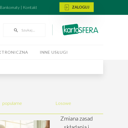
i Bankomaty | Kontakt
ZALOGUJ
Szukaj...
KTRONICZNA
INNE USŁUGI
popularne
Losowe
Zmiana zasad
składania i