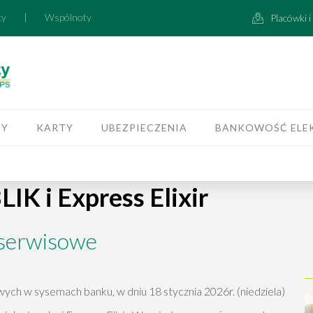
cy
|
Wspólnoty
Placówki 
TY
KARTY
UBEZPIECZENIA
BANKOWOŚĆ ELE
IK i Express Elixir
 serwisowe
ch w sysemach banku, w dniu 18 stycznia 2026r. (niedziela)