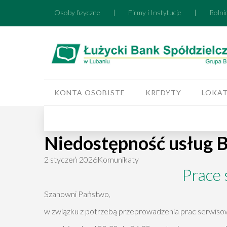
Osoby fizyczne
|
Firmy i Instytucje
|
Rolni
KONTA OSOBISTE
KREDYTY
LOKA
Niedostępność usług BL
2 styczeń 2026
Komunikaty
Prace
Szanowni Państwo,
w związku z potrzebą przeprowadzenia prac serwisowy