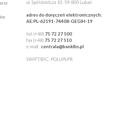
ul. Spółdzielcza 10, 59-800 Lubań
arze
adres do doręczeń elektronicznych:
ców
AE:PL-62191-74408-GEGIH-19
g
tel. (+48)
75 72 27 500
fax (+48)
75 72 27 510
e-mail:
centrala
@banklbs
.pl
SWIFT/BIC: POLUPLPR